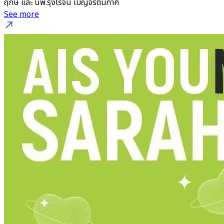
ฤกษ์ และ นพ.รุ่งโรจน์ เบญจรัตนภาคี
See more