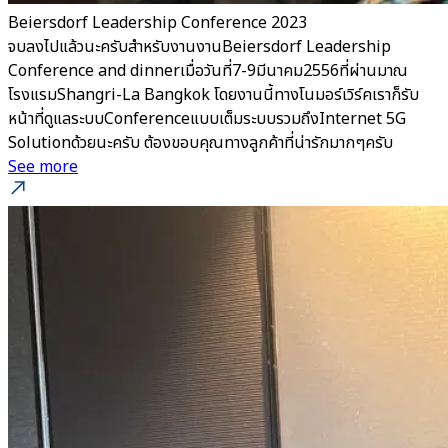
Beiersdorf Leadership Conference 2023
จบลงไปแล้วนะครับสำหรับงานงานBeiersdorf Leadership
Conference and dinnerเมื่อวันที่7-9มีนาคม2556ที่ผ่านมาณ
โรงแรมShangri-La Bangkok โดยงานนี้ทางโนมอร์เวิร์คเราก็รับ
หน้าที่ดูแลระบบConferenceแบบเต็มระบบรวมถึงInternet 5G
Solutionด้วยนะครับ ต้องขอบคุณทางลูกค้าที่น่ารักมากๆครับ
See more