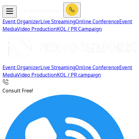
Event Organizer
Live Streaming
Online Conference
Event
Media
Video Production
KOL / PR Campaign
Event Organizer
Live Streaming
Online Conference
Event
Media
Video Production
KOL / PR campaign
Consult Free!