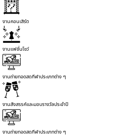
งานคอนเสิร์ต
งานแฟชั่นโชว์
งานถ่ายทอดสดกีฬาประเภทต่าง ๆ
งานสังสรรค์และมอบรางวัลประจำปี
งานถ่ายทอดสดกีฬาประเภทต่าง ๆ