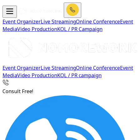
Event Organizer
Live Streaming
Online Conference
Event
Media
Video Production
KOL / PR Campaign
Event Organizer
Live Streaming
Online Conference
Event
Media
Video Production
KOL / PR campaign
Consult Free!