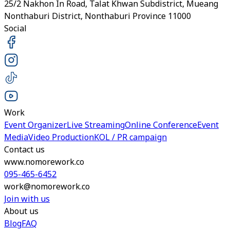
25/2 Nakhon In Road, Talat Khwan Subdistrict, Mueang
Nonthaburi District, Nonthaburi Province 11000
Social
Work
Event Organizer
Live Streaming
Online Conference
Event
Media
Video Production
KOL / PR campaign
Contact us
www.nomorework.co
095-465-6452
work@nomorework.co
Join with us
About us
Blog
FAQ