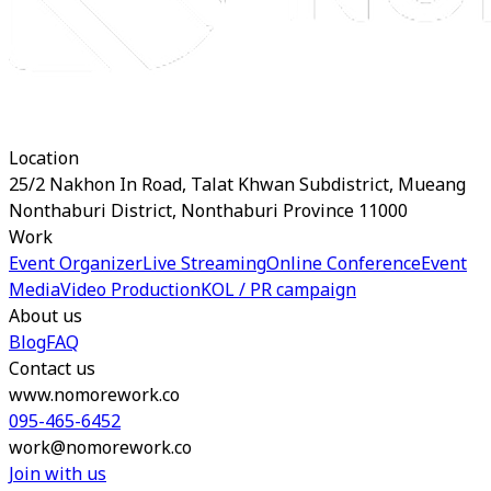
Location
25/2 Nakhon In Road, Talat Khwan Subdistrict, Mueang
Nonthaburi District, Nonthaburi Province 11000
Work
Event Organizer
Live Streaming
Online Conference
Event
Media
Video Production
KOL / PR campaign
About us
Blog
FAQ
Contact us
www.nomorework.co
095-465-6452
work@nomorework.co
Join with us