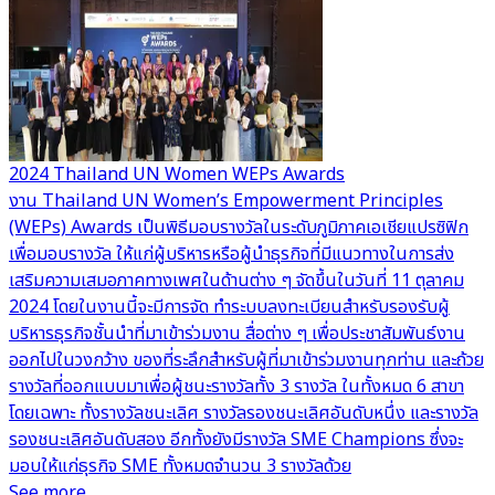
2024 Thailand UN Women WEPs Awards
G
งาน Thailand UN Women’s Empowerment Principles
น
(WEPs) Awards เป็นพิธีมอบรางวัลในระดับภูมิภาคเอเชียแปรซิฟิก
เ
เพื่อมอบรางวัล ให้แก่ผู้บริหารหรือผู้นำธุรกิจที่มีแนวทางในการส่ง
แ
เสริมความเสมอภาคทางเพศในด้านต่าง ๆ จัดขึ้นในวันที่ 11 ตุลาคม
-
2024 โดยในงานนี้จะมีการจัด ทำระบบลงทะเบียนสำหรับรองรับผู้
(
บริหารธุรกิจชั้นนำที่มาเข้าร่วมงาน สื่อต่าง ๆ เพื่อประชาสัมพันธ์งาน
ท
ออกไปในวงกว้าง ของที่ระลึกสำหรับผู้ที่มาเข้าร่วมงานทุกท่าน และถ้วย
ก
รางวัลที่ออกแบบมาเพื่อผู้ชนะรางวัลทั้ง 3 รางวัล ในทั้งหมด 6 สาขา
ร
โดยเฉพาะ ทั้งรางวัลชนะเลิศ รางวัลรองชนะเลิศอันดับหนึ่ง และรางวัล
เ
รองชนะเลิศอันดับสอง อีกทั้งยังมีรางวัล SME Champions ซึ่งจะ
แ
มอบให้แก่ธุรกิจ SME ทั้งหมดจำนวน 3 รางวัลด้วย
แ
See more
ง