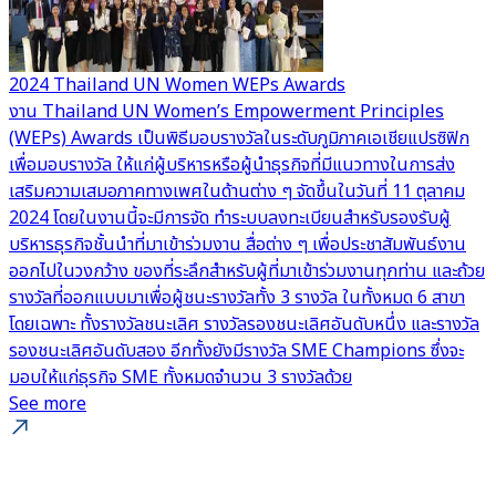
2024 Thailand UN Women WEPs Awards
G
งาน Thailand UN Women’s Empowerment Principles
น
(WEPs) Awards เป็นพิธีมอบรางวัลในระดับภูมิภาคเอเชียแปรซิฟิก
เ
เพื่อมอบรางวัล ให้แก่ผู้บริหารหรือผู้นำธุรกิจที่มีแนวทางในการส่ง
แ
เสริมความเสมอภาคทางเพศในด้านต่าง ๆ จัดขึ้นในวันที่ 11 ตุลาคม
-
2024 โดยในงานนี้จะมีการจัด ทำระบบลงทะเบียนสำหรับรองรับผู้
(
บริหารธุรกิจชั้นนำที่มาเข้าร่วมงาน สื่อต่าง ๆ เพื่อประชาสัมพันธ์งาน
ท
ออกไปในวงกว้าง ของที่ระลึกสำหรับผู้ที่มาเข้าร่วมงานทุกท่าน และถ้วย
ก
รางวัลที่ออกแบบมาเพื่อผู้ชนะรางวัลทั้ง 3 รางวัล ในทั้งหมด 6 สาขา
ร
โดยเฉพาะ ทั้งรางวัลชนะเลิศ รางวัลรองชนะเลิศอันดับหนึ่ง และรางวัล
เ
รองชนะเลิศอันดับสอง อีกทั้งยังมีรางวัล SME Champions ซึ่งจะ
แ
มอบให้แก่ธุรกิจ SME ทั้งหมดจำนวน 3 รางวัลด้วย
แ
See more
ง
อ
ย