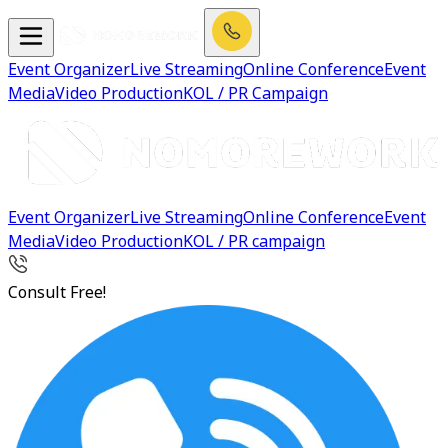
Event Organizer
Live Streaming
Online Conference
Event
Media
Video Production
KOL / PR Campaign
Event Organizer
Live Streaming
Online Conference
Event
Media
Video Production
KOL / PR campaign
Consult Free!