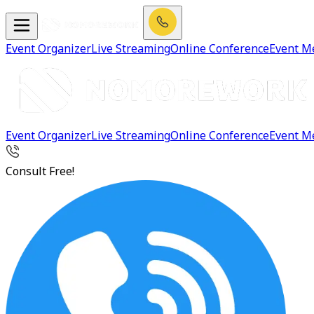
Event Organizer
Live Streaming
Online Conference
Event M
Event Organizer
Live Streaming
Online Conference
Event M
Consult Free!