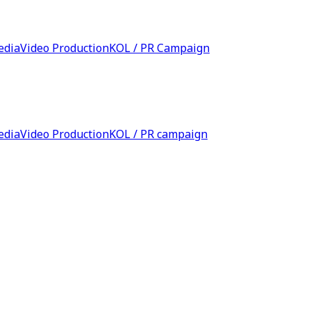
edia
Video Production
KOL / PR Campaign
edia
Video Production
KOL / PR campaign