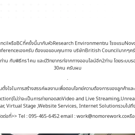
ilหรือBCที่ครั้งนี้มากับหัวResearch Environmentณ โรงแรมNovotel S
ferenceเองครับ ต้องขอขอบคุณทาง บริษัทBritish Councilมากๆครับที่ไว
น3ท่าน กับพิธีกร1คน และมีวิทยากรท่จากทางออนไลน์อีก2ท่าน โดยระบ
30คน ครับผม
.
ั้งใจในการสร้างสรรค์ผลงานเพื่อตอบโจทย์ความต้องการของลูกค้าและสร
oduction)ไม่ว่าจะเป็นการถ่ายทอดสดVideo and Live Streaming,Unr
 Virtual Stage ,Website Services, Internet Solutionรวมไปถึง
ิดต่อที่>> Tel : 095-465-6452 email : work@nomorework.coหรื