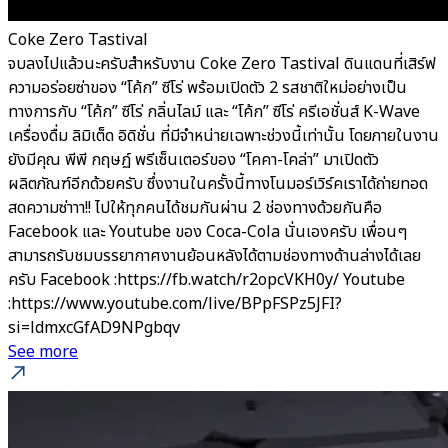
Coke Zero Tastival
จบลงไปแล้วนะครับสำหรับงาน Coke Zero Tastival ดินแดนที่เสิร์ฟ
ความอร่อยซ่าของ “โค้ก” ซีโร่ พร้อมเปิดตัว 2 รสชาติใหม่อย่างเป็น
ทางการกับ “โค้ก” ซีโร่ กลิ่นไลม์ และ “โค้ก” ซีโร่ ครีเอชั่นส์ K-Wave
เครื่องดื่ม ลิมิเต็ด อิดิชั่น ที่มีจำหน่ายเฉพาะช่วงนี้เท่านั้น โดยภายในงาน
ยังมีคุณ พีพี กฤษฏ์ พรีเซ็นเตอร์ของ “โคคา-โคล่า” มาเปิดตัว
ผลิตภัณฑ์อีกด้วยครับ ซึ่งงานในครั้งนี้ทางโนมอร์เวิร์คเราได้ถ่ายทอด
สดความซ่าาา!! ไปให้ทุกคนได้ชมกันผ่าน 2 ช่องทางด้วยกันคือ
Facebook และ Youtube ของ Coca-Cola นั่นเองครับ เพื่อนๆ
สามารถรับชมบรรยากาศงานย้อนหลังได้ตามช่องทางด้านล่างได้เลย
ครับ Facebook :https://fb.watch/r2opcVKH0y/ Youtube
:https://www.youtube.com/live/BPpFSPz5JFI?
si=ldmxcGfAD9NPgbqv
See more