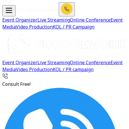
Event Organizer
Live Streaming
Online Conference
Event
Media
Video Production
KOL / PR Campaign
Event Organizer
Live Streaming
Online Conference
Event
Media
Video Production
KOL / PR campaign
Consult Free!