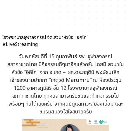
โรงพยาบาลจุฬาลงกรณ์ จัดเสวนาหัวข้อ "อิคิไก"
#LiveStreaming
วันพฤหัสบดีที่ 15 กุมภาพันธ์ รพ. จุฬาลงกรณ์
สภากาชาดไทย มีกิจกรรมดีๆมาอีกแล้วครับ โดยมีเสวนาใน
หัวข้อ ”อิคิไก“ จาก อ.เกด – ผศ.ดร.กฤตินี พงษ์ธนเลิศ
เจ้าของนามปากกา “เกตุวดี Marumru” ณ ห้องประชุม
1209 อาคารภูมิสิริ ชั้น 12 โรงพยาบาลจุฬาลงกรณ์
สภากาชาดไทย ทุกคนสามารถรับชมและทำกิจกรรมไป
พร้อมๆ กันได้เลยครับ จากศูนย์ดูแลภาวะสมองเสื่อม และ
ชมรมสมองใสใจสบายครับ