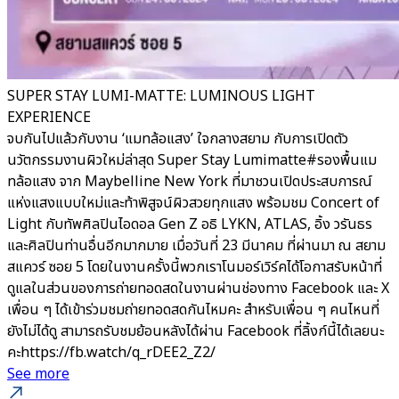
SUPER STAY LUMI-MATTE: LUMINOUS LIGHT
EXPERIENCE
จบกันไปแล้วกับงาน ‘แมทล้อแสง’ ใจกลางสยาม กับการเปิดตัว
นวัตกรรมงานผิวใหม่ล่าสุด Super Stay Lumimatte#รองพื้นแม
ทล้อแสง จาก Maybelline New York ที่มาชวนเปิดประสบการณ์
แห่งแสงแบบใหม่และท้าพิสูจน์ผิวสวยทุกแสง พร้อมชม Concert of
Light กับทัพศิลปินไอดอล Gen Z อธิ LYKN, ATLAS, อิ้ง วรันธร
และศิลปินท่านอื่นอีกมากมาย เมื่อวันที่ 23 มีนาคม ที่ผ่านมา ณ สยาม
สแควร์ ซอย 5 โดยในงานครั้งนี้พวกเราโนมอร์เวิร์คได้โอกาสรับหน้าที่
ดูแลในส่วนของการถ่ายทอดสดในงานผ่านช่องทาง Facebook และ X
เพื่อน ๆ ได้เข้าร่วมชมถ่ายทอดสดกันไหมคะ สำหรับเพื่อน ๆ คนไหนที่
ยังไม่ได้ดู สามารถรับชมย้อนหลังได้ผ่าน Facebook ที่ลิ้งก์นี้ได้เลยนะ
คะhttps://fb.watch/q_rDEE2_Z2/
See more