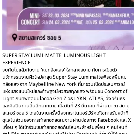
SUPER STAY LUMI-MATTE: LUMINOUS LIGHT
EXPERIENCE
จบกันไปแล้วกับงาน ‘แมทล้อแสง’ ใจกลางสยาม กับการเปิดตัว
นวัตกรรมงานผิวใหม่ล่าสุด Super Stay Lumimatte#รองพื้นแม
ทล้อแสง จาก Maybelline New York ที่มาชวนเปิดประสบการณ์
แห่งแสงแบบใหม่และท้าพิสูจน์ผิวสวยทุกแสง พร้อมชม Concert of
Light กับทัพศิลปินไอดอล Gen Z อธิ LYKN, ATLAS, อิ้ง วรันธร
และศิลปินท่านอื่นอีกมากมาย เมื่อวันที่ 23 มีนาคม ที่ผ่านมา ณ สยาม
สแควร์ ซอย 5 โดยในงานครั้งนี้พวกเราโนมอร์เวิร์คได้โอกาสรับหน้าที่
ดูแลในส่วนของการถ่ายทอดสดในงานผ่านช่องทาง Facebook และ X
เพื่อน ๆ ได้เข้าร่วมชมถ่ายทอดสดกันไหมคะ สำหรับเพื่อน ๆ คนไหนที่