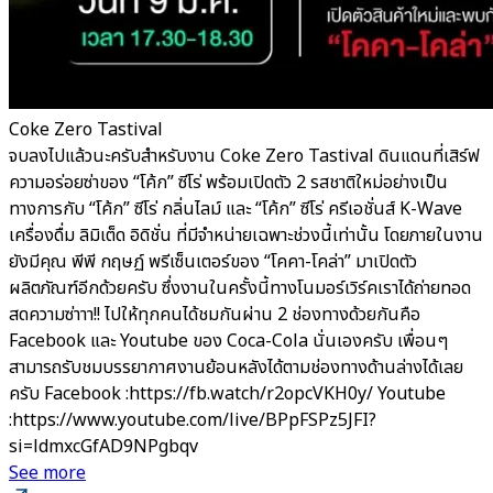
Coke Zero Tastival
จบลงไปแล้วนะครับสำหรับงาน Coke Zero Tastival ดินแดนที่เสิร์ฟ
ความอร่อยซ่าของ “โค้ก” ซีโร่ พร้อมเปิดตัว 2 รสชาติใหม่อย่างเป็น
ทางการกับ “โค้ก” ซีโร่ กลิ่นไลม์ และ “โค้ก” ซีโร่ ครีเอชั่นส์ K-Wave
เครื่องดื่ม ลิมิเต็ด อิดิชั่น ที่มีจำหน่ายเฉพาะช่วงนี้เท่านั้น โดยภายในงาน
ยังมีคุณ พีพี กฤษฏ์ พรีเซ็นเตอร์ของ “โคคา-โคล่า” มาเปิดตัว
ผลิตภัณฑ์อีกด้วยครับ ซึ่งงานในครั้งนี้ทางโนมอร์เวิร์คเราได้ถ่ายทอด
สดความซ่าาา!! ไปให้ทุกคนได้ชมกันผ่าน 2 ช่องทางด้วยกันคือ
Facebook และ Youtube ของ Coca-Cola นั่นเองครับ เพื่อนๆ
สามารถรับชมบรรยากาศงานย้อนหลังได้ตามช่องทางด้านล่างได้เลย
ครับ Facebook :https://fb.watch/r2opcVKH0y/ Youtube
:https://www.youtube.com/live/BPpFSPz5JFI?
si=ldmxcGfAD9NPgbqv
See more