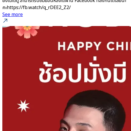
ยังไม่ได้ดู สามารถรับชมย้อนหลังได้ผ่าน Facebook ที่ลิ้งก์นี้ได้เลยนะ
คะhttps://fb.watch/q_rDEE2_Z2/
See more