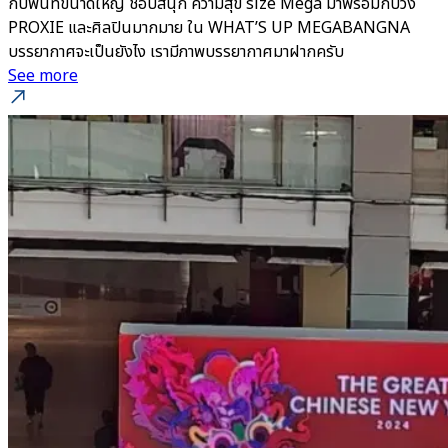
กับพื้นที่ขนาดใหญ่ ช้อปสนุก ความสุข size Mega มาพร้อมกับวง
PROXIE และศิลปินมากมาย ใน WHAT’S UP MEGABANGNA
บรรยากาศจะเป็นยังไง เรามีภาพบรรยากาศมาฝากครับ
See more