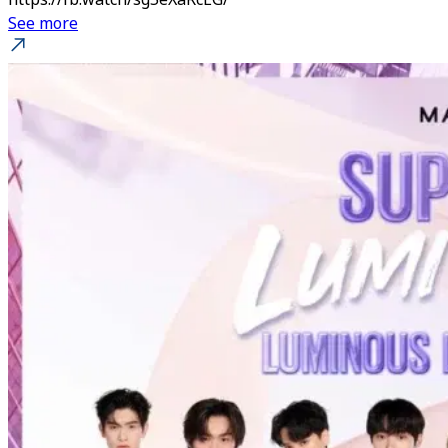
https://fb.watch/sg5eXaRcEG/
See more