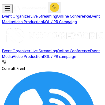
Event Organizer
Live Streaming
Online Conference
Event
Media
Video Production
KOL / PR Campaign
Event Organizer
Live Streaming
Online Conference
Event
Media
Video Production
KOL / PR campaign
Consult Free!