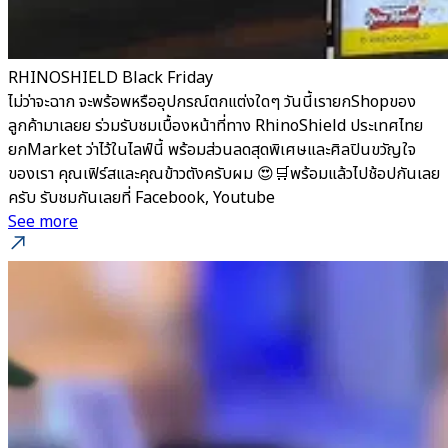
RHINOSHIELD Black Friday
ไม่ว่าจะฉาก จะพร้อพหรืออุปกรณ์ตกแต่งใดๆ วันนี้เรายกShopของ
ลูกค้ามาเลยย ร่วมรับชมเบื้องหน้าที่ทาง RhinoShield ประเทศไทย
ยกMarket ว่าไว้ในไลฟ์นี้ พร้อมส่วนลดสุดพิเศษและศิลปินขวัญใจ
ของเรา คุณเฟิร์สและคุณข้าวตังครับผม 😍🛒พร้อมแล้วไปช้อปกันเลย
ครับ รับชมกันเลยที่ Facebook, Youtube
See more