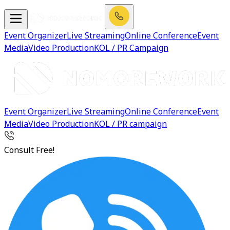
Event Organizer
Live Streaming
Online Conference
Event
Media
Video Production
KOL / PR Campaign
Event Organizer
Live Streaming
Online Conference
Event
Media
Video Production
KOL / PR campaign
Consult Free!