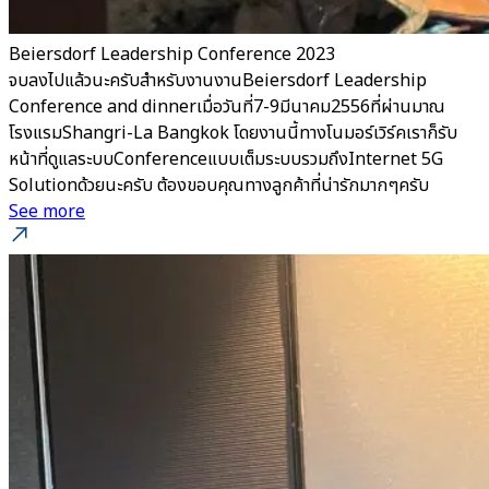
Beiersdorf Leadership Conference 2023
จบลงไปแล้วนะครับสำหรับงานงานBeiersdorf Leadership
Conference and dinnerเมื่อวันที่7-9มีนาคม2556ที่ผ่านมาณ
โรงแรมShangri-La Bangkok โดยงานนี้ทางโนมอร์เวิร์คเราก็รับ
หน้าที่ดูแลระบบConferenceแบบเต็มระบบรวมถึงInternet 5G
Solutionด้วยนะครับ ต้องขอบคุณทางลูกค้าที่น่ารักมากๆครับ
See more