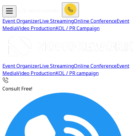
Event Organizer
Live Streaming
Online Conference
Event
Media
Video Production
KOL / PR Campaign
Event Organizer
Live Streaming
Online Conference
Event
Media
Video Production
KOL / PR campaign
Consult Free!