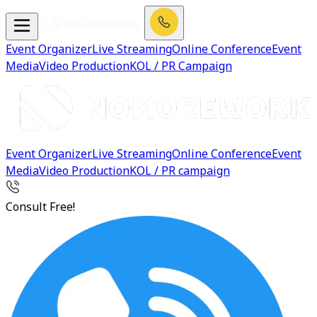
Event Organizer
Live Streaming
Online Conference
Event
Media
Video Production
KOL / PR Campaign
Event Organizer
Live Streaming
Online Conference
Event
Media
Video Production
KOL / PR campaign
Consult Free!