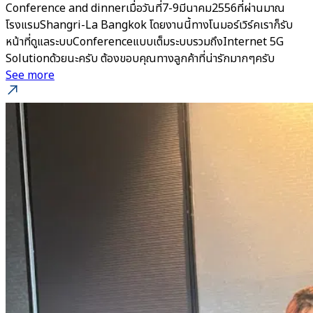
Conference and dinnerเมื่อวันที่7-9มีนาคม2556ที่ผ่านมาณ
โรงแรมShangri-La Bangkok โดยงานนี้ทางโนมอร์เวิร์คเราก็รับ
หน้าที่ดูแลระบบConferenceแบบเต็มระบบรวมถึงInternet 5G
Solutionด้วยนะครับ ต้องขอบคุณทางลูกค้าที่น่ารักมากๆครับ
See more