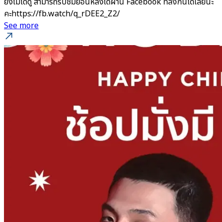
ยังไม่ได้ดู สามารถรับชมย้อนหลังได้ผ่าน Facebook ที่ลิ้งก์นี้ได้เลยนะ
คะhttps://fb.watch/q_rDEE2_Z2/
See more