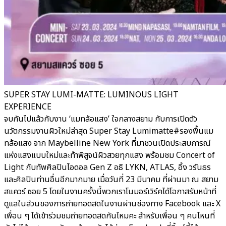
SUPER STAY LUMI-MATTE: LUMINOUS LIGHT
EXPERIENCE
จบกันไปแล้วกับงาน ‘แมทล้อแสง’ ใจกลางสยาม กับการเปิดตัว
นวัตกรรมงานผิวใหม่ล่าสุด Super Stay Lumimatte#รองพื้นแม
ทล้อแสง จาก Maybelline New York ที่มาชวนเปิดประสบการณ์
แห่งแสงแบบใหม่และท้าพิสูจน์ผิวสวยทุกแสง พร้อมชม Concert of
Light กับทัพศิลปินไอดอล Gen Z อธิ LYKN, ATLAS, อิ้ง วรันธร
และศิลปินท่านอื่นอีกมากมาย เมื่อวันที่ 23 มีนาคม ที่ผ่านมา ณ สยาม
สแควร์ ซอย 5 โดยในงานครั้งนี้พวกเราโนมอร์เวิร์คได้โอกาสรับหน้าที่
ดูแลในส่วนของการถ่ายทอดสดในงานผ่านช่องทาง Facebook และ X
เพื่อน ๆ ได้เข้าร่วมชมถ่ายทอดสดกันไหมคะ สำหรับเพื่อน ๆ คนไหนที่