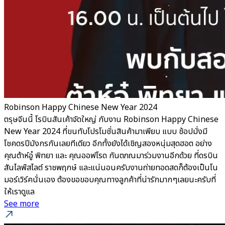
Robinson Happy Chinese New Year 2024
ตรุษจีนนี้ โรบินสันเค้าจัดใหญ่ กับงาน Robinson Happy Chinese
New Year 2024 ที่ขนทับโปรโมชั่นสินค้ามาเพียบ แบบ ช้อปมั่งมี
โชคดรปีมังกรกันเลยทีเดียว อีกทั้งยังได้เชิญสองหนุ่มสุดฮอต อย่าง
คุณต้าห์อู๋ พิทยา และ คุณออฟโรด กันตภณมาร่วมงานอีกด้วย ที่ดรบิน
สันไลฟ์สไลต์ ราชพฤกษ์ และแน่นอนครับงานถ่ายทอดสดก็ต้องเป็นโน
มอร์เวิร์คนั่นเอง ต้องขอขอบคุณทางลูกค้าที่น่ารักมากๆเลยนะครับที่
ให้เราดูแล
See more