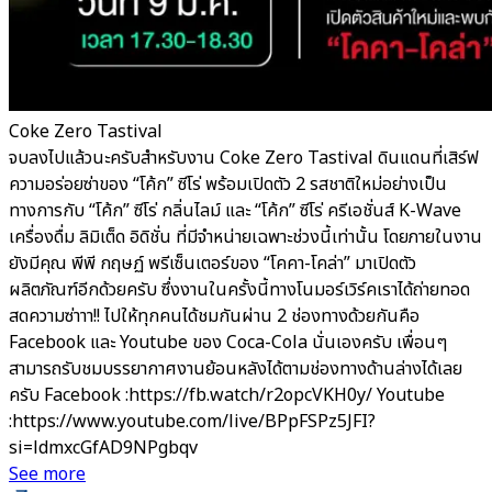
Coke Zero Tastival
จบลงไปแล้วนะครับสำหรับงาน Coke Zero Tastival ดินแดนที่เสิร์ฟ
ความอร่อยซ่าของ “โค้ก” ซีโร่ พร้อมเปิดตัว 2 รสชาติใหม่อย่างเป็น
ทางการกับ “โค้ก” ซีโร่ กลิ่นไลม์ และ “โค้ก” ซีโร่ ครีเอชั่นส์ K-Wave
เครื่องดื่ม ลิมิเต็ด อิดิชั่น ที่มีจำหน่ายเฉพาะช่วงนี้เท่านั้น โดยภายในงาน
ยังมีคุณ พีพี กฤษฏ์ พรีเซ็นเตอร์ของ “โคคา-โคล่า” มาเปิดตัว
ผลิตภัณฑ์อีกด้วยครับ ซึ่งงานในครั้งนี้ทางโนมอร์เวิร์คเราได้ถ่ายทอด
สดความซ่าาา!! ไปให้ทุกคนได้ชมกันผ่าน 2 ช่องทางด้วยกันคือ
Facebook และ Youtube ของ Coca-Cola นั่นเองครับ เพื่อนๆ
สามารถรับชมบรรยากาศงานย้อนหลังได้ตามช่องทางด้านล่างได้เลย
ครับ Facebook :https://fb.watch/r2opcVKH0y/ Youtube
:https://www.youtube.com/live/BPpFSPz5JFI?
si=ldmxcGfAD9NPgbqv
See more