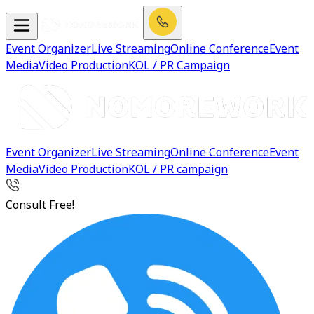
Event Organizer
Live Streaming
Online Conference
Event
Media
Video Production
KOL / PR Campaign
Event Organizer
Live Streaming
Online Conference
Event
Media
Video Production
KOL / PR campaign
Consult Free!