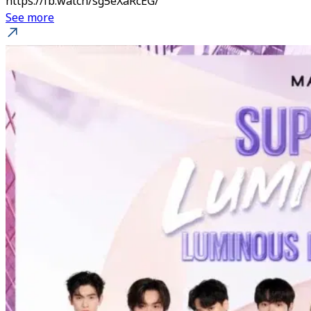
https://fb.watch/sg5eXaRcEG/
See more