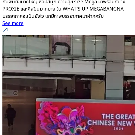
กับพื้นที่ขนาดใหญ่ ช้อปสนุก ความสุข size Mega มาพร้อมกับวง
PROXIE และศิลปินมากมาย ใน WHAT’S UP MEGABANGNA
บรรยากาศจะเป็นยังไง เรามีภาพบรรยากาศมาฝากครับ
See more