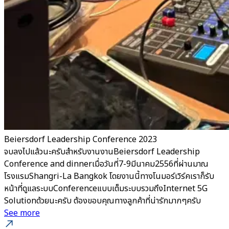
Beiersdorf Leadership Conference 2023
จบลงไปแล้วนะครับสำหรับงานงานBeiersdorf Leadership
Conference and dinnerเมื่อวันที่7-9มีนาคม2556ที่ผ่านมาณ
โรงแรมShangri-La Bangkok โดยงานนี้ทางโนมอร์เวิร์คเราก็รับ
หน้าที่ดูแลระบบConferenceแบบเต็มระบบรวมถึงInternet 5G
Solutionด้วยนะครับ ต้องขอบคุณทางลูกค้าที่น่ารักมากๆครับ
See more