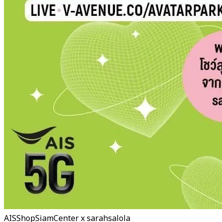
AISShopSiamCenter x sarahsalola