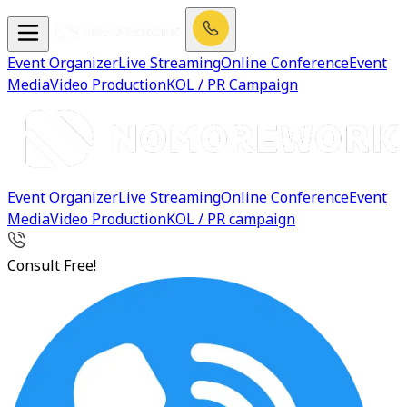
Event Organizer
Live Streaming
Online Conference
Event
Media
Video Production
KOL / PR Campaign
Event Organizer
Live Streaming
Online Conference
Event
Media
Video Production
KOL / PR campaign
Consult Free!