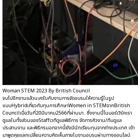
Woman STEM 2023 By British Council
จบไปอีกงานแล้วนะครับกับงานการจัดอบรมให้ความรู้ในรูป
แบบHybridเกี่ยวกับทุนการศึกษาWomen in STEMจากBritish
Councilเมื่อวันที่20มีนาคม2566ที่ผ่านมา . ซึ่งงานนี้โนมอร์เวิร์คเรา
ดูแลในทั้งส่วนของStaffเวทีดูแลพิธีการ จัดการคิวงาน/ทีมดูแล
ประสานงาน และพิธีกรนอกจากนี้ยังมีนักเรียนทุนจากต่างประเทศ เข้า
มาพูดคุยแลกเปลี่ยนความคิดเห็นภายในงานอบรมผ่านทางออนไลน์