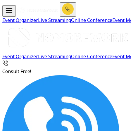
Event Organizer
Live Streaming
Online Conference
Event M
Event Organizer
Live Streaming
Online Conference
Event M
Consult Free!