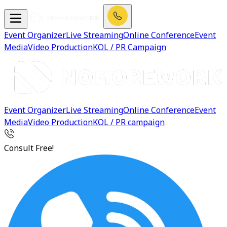
Event Organizer
Live Streaming
Online Conference
Event
Media
Video Production
KOL / PR Campaign
Event Organizer
Live Streaming
Online Conference
Event
Media
Video Production
KOL / PR campaign
Consult Free!