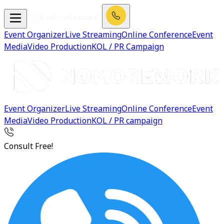
Event Organizer
Live Streaming
Online Conference
Event
Media
Video Production
KOL / PR Campaign
Event Organizer
Live Streaming
Online Conference
Event
Media
Video Production
KOL / PR campaign
Consult Free!