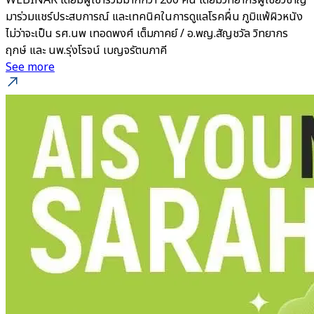
WEBINAR โดยมีผู้เข้าร่วมมากกว่า 200 คน โดยมีวิทยากรผู้เชี่ยวชาญ
มาร่วมแชร์ประสบการณ์ และเทคนิคในการดูแลโรคผื่น ภูมิแพ้ผิวหนัง
ไม่ว่าจะเป็น รศ.นพ เทอดพงศ์ เต็มภาคย์ / อ.พญ.สัญชวัล วิทยากร
ฤกษ์ และ นพ.รุ่งโรจน์ เบญจรัตนภาคี
See more