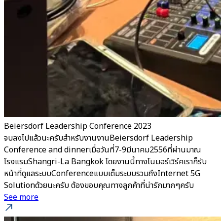
Beiersdorf Leadership Conference 2023
จบลงไปแล้วนะครับสำหรับงานงานBeiersdorf Leadership
Conference and dinnerเมื่อวันที่7-9มีนาคม2556ที่ผ่านมาณ
โรงแรมShangri-La Bangkok โดยงานนี้ทางโนมอร์เวิร์คเราก็รับ
หน้าที่ดูแลระบบConferenceแบบเต็มระบบรวมถึงInternet 5G
Solutionด้วยนะครับ ต้องขอบคุณทางลูกค้าที่น่ารักมากๆครับ
See more