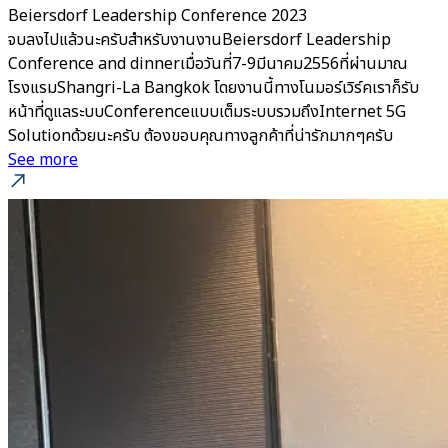
Beiersdorf Leadership Conference 2023
จบลงไปแล้วนะครับสำหรับงานงานBeiersdorf Leadership
Conference and dinnerเมื่อวันที่7-9มีนาคม2556ที่ผ่านมาณ
โรงแรมShangri-La Bangkok โดยงานนี้ทางโนมอร์เวิร์คเราก็รับ
หน้าที่ดูแลระบบConferenceแบบเต็มระบบรวมถึงInternet 5G
Solutionด้วยนะครับ ต้องขอบคุณทางลูกค้าที่น่ารักมากๆครับ
See more