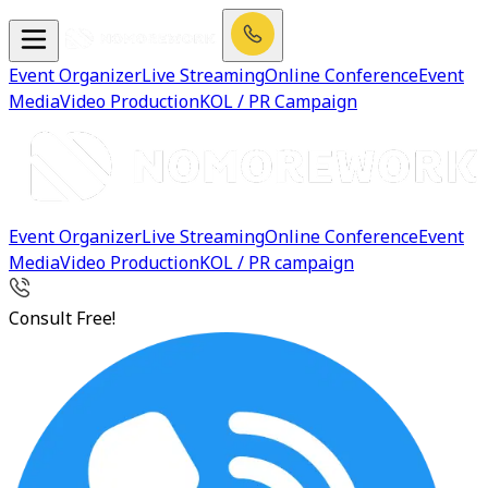
Event Organizer
Live Streaming
Online Conference
Event
Media
Video Production
KOL / PR Campaign
Event Organizer
Live Streaming
Online Conference
Event
Media
Video Production
KOL / PR campaign
Consult Free!