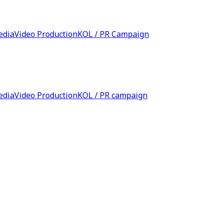
edia
Video Production
KOL / PR Campaign
edia
Video Production
KOL / PR campaign