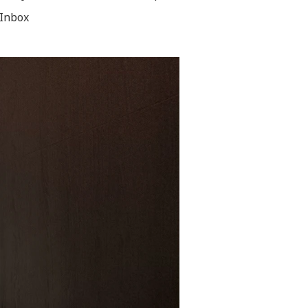
อInbox