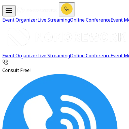
Event Organizer
Live Streaming
Online Conference
Event M
Event Organizer
Live Streaming
Online Conference
Event M
Consult Free!