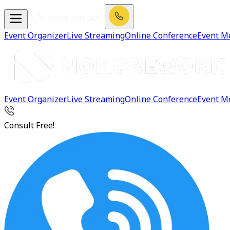
Event Organizer
Live Streaming
Online Conference
Event M
Event Organizer
Live Streaming
Online Conference
Event M
Consult Free!