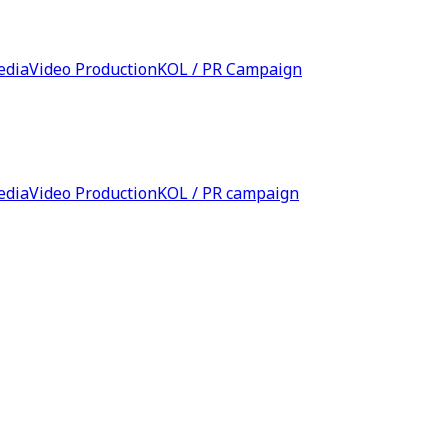
edia
Video Production
KOL / PR Campaign
edia
Video Production
KOL / PR campaign